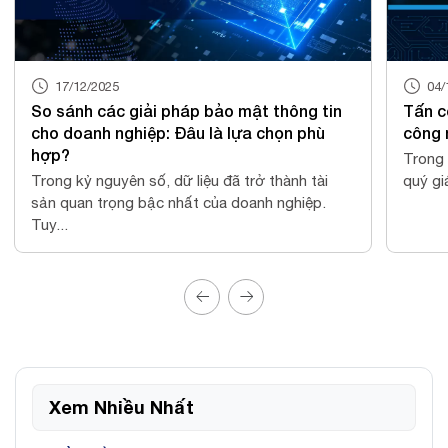
17/12/2025
04/12/2025
sánh các giải pháp bảo mật thông tin
Tấn công mạn
 doanh nghiệp: Đâu là lựa chọn phù
công mạng ph
p?
Trong thời đại 
ng kỷ nguyên số, dữ liệu đã trở thành tài
quý giá nhất củ
 quan trọng bậc nhất của doanh nghiệp.
..
Xem Nhiều Nhất