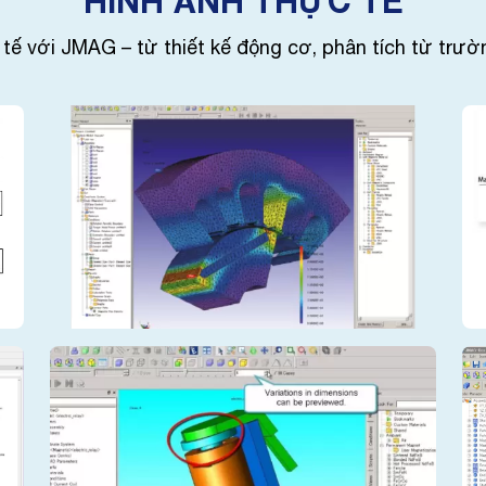
HÌNH ẢNH THỰC TẾ
tế với JMAG – từ thiết kế động cơ, phân tích từ trườn