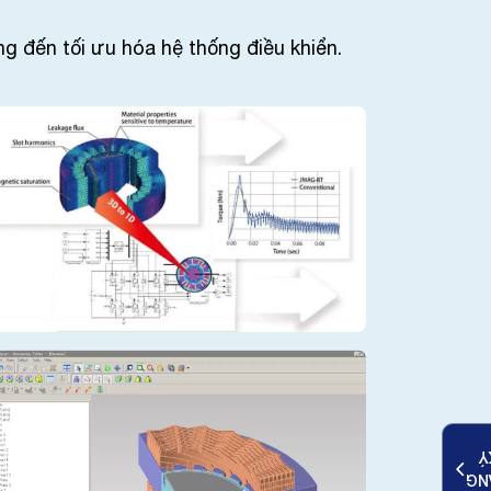
g đến tối ưu hóa hệ thống điều khiển.
K
ĐĂ