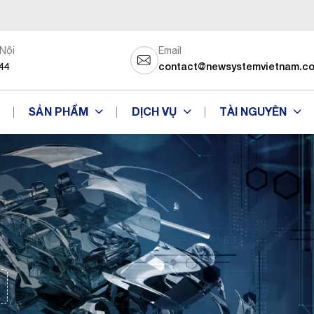
 Nội
Email
44
contact@newsystemvietnam.c
SẢN PHẨM
DỊCH VỤ
TÀI NGUYÊN