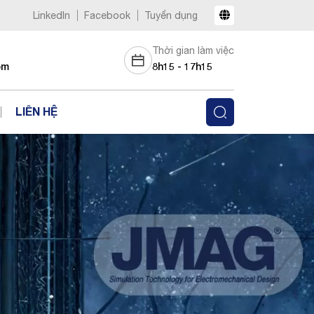
LinkedIn
Facebook
Tuyển dụng
Thời gian làm việc
om
8h15 - 17h15
LIÊN HỆ