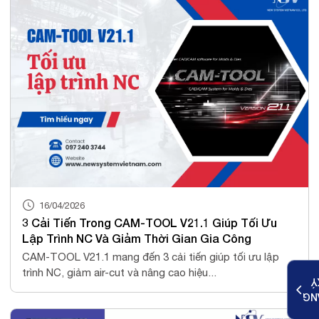
16/04/2026
3 Cải Tiến Trong CAM-TOOL V21.1 Giúp Tối Ưu
Lập Trình NC Và Giảm Thời Gian Gia Công
CAM-TOOL V21.1 mang đến 3 cải tiến giúp tối ưu lập
trình NC, giảm air-cut và nâng cao hiệu...
K
ĐĂ