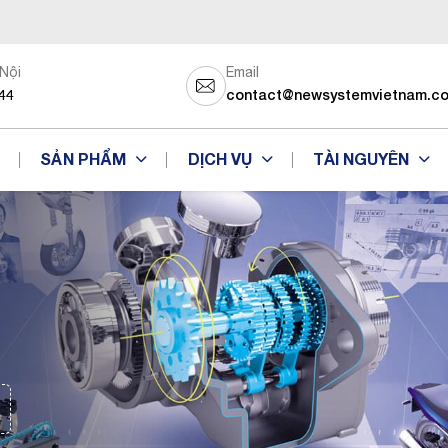
 Nội
Email
44
contact@newsystemvietnam.c
SẢN PHẨM
DỊCH VỤ
TÀI NGUYÊN