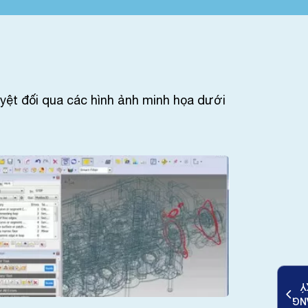
uyệt đối qua các hình ảnh minh họa dưới
K
ĐĂ