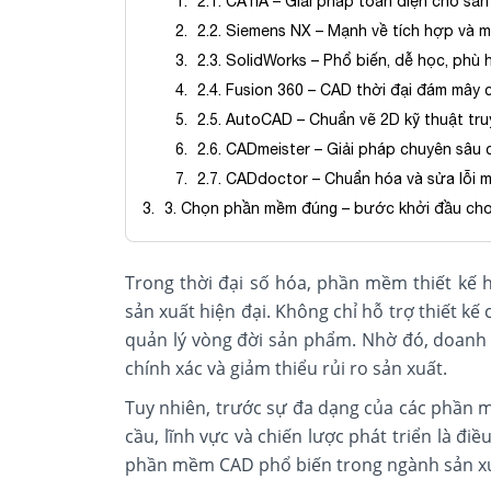
2.1. CATIA – Giải pháp toàn diện cho s
2.2. Siemens NX – Mạnh về tích hợp và
2.3. SolidWorks – Phổ biến, dễ học, phù
2.4. Fusion 360 – CAD thời đại đám mây 
2.5. AutoCAD – Chuẩn vẽ 2D kỹ thuật tr
2.6. CADmeister – Giải pháp chuyên sâu 
2.7. CADdoctor – Chuẩn hóa và sửa lỗi 
3. Chọn phần mềm đúng – bước khởi đầu cho 
Trong thời đại số hóa, phần mềm thiết kế 
sản xuất hiện đại. Không chỉ hỗ trợ thiết kế 
quản lý vòng đời sản phẩm. Nhờ đó, doanh 
chính xác và giảm thiểu rủi ro sản xuất.
Tuy nhiên, trước sự đa dạng của các phần 
cầu, lĩnh vực và chiến lược phát triển là đi
phần mềm CAD phổ biến trong ngành sản xuất