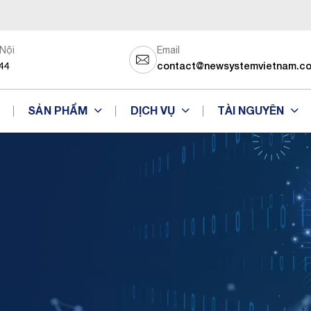
 Nội
Email
44
contact@newsystemvietnam.c
SẢN PHẨM
DỊCH VỤ
TÀI NGUYÊN