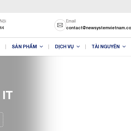
 Nội
Email
44
contact@newsystemvietnam.c
SẢN PHẨM
DỊCH VỤ
TÀI NGUYÊN
 IT