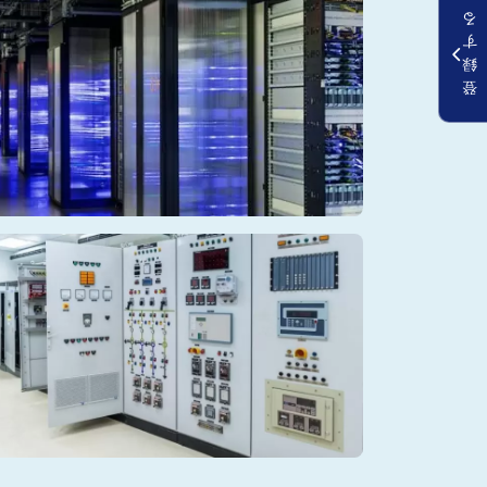
る
す
録
登