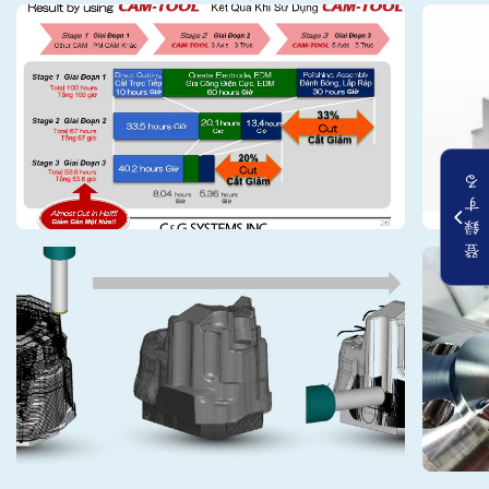
る
す
録
登