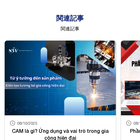
関連記事
関連記事
08/10/2025
08/
CAM là gì? Ứng dụng và vai trò trong gia
Phầ
công hiện đại