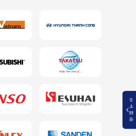
る
す
録
登