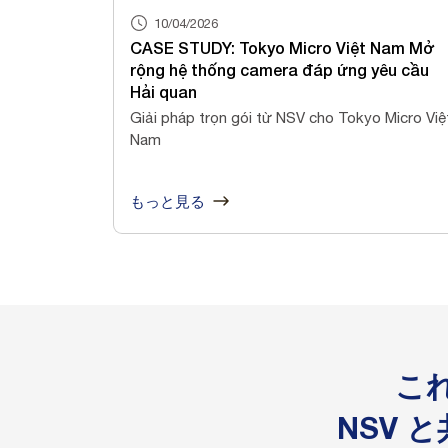
10/04/2026
CASE STUDY: Tokyo Micro Việt Nam Mở
rộng hệ thống camera đáp ứng yêu cầu
Hải quan
Giải pháp trọn gói từ NSV cho Tokyo Micro Việ
Nam
もっと見る
こ
NSV 