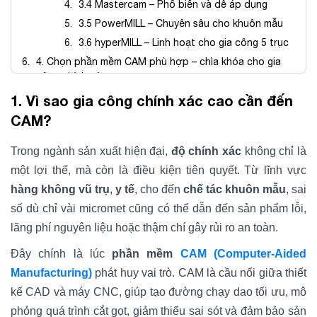
3.4 Mastercam – Phổ biến và dễ áp dụng
3.5 PowerMILL – Chuyên sâu cho khuôn mẫu
3.6 hyperMILL – Linh hoạt cho gia công 5 trục
4. Chọn phần mềm CAM phù hợp – chìa khóa cho gia
công chính xác cao
Kết luận
1. Vì sao gia công chính xác cao cần đến
CAM?
Trong ngành sản xuất hiện đại,
độ chính xác
không chỉ là
một lợi thế, mà còn là điều kiện tiên quyết. Từ lĩnh vực
hàng không vũ trụ
,
y tế
, cho đến
chế tác khuôn mẫu
, sai
số dù chỉ vài micromet cũng có thể dẫn đến sản phẩm lỗi,
lãng phí nguyên liệu hoặc thậm chí gây rủi ro an toàn.
Đây chính là lúc
phần mềm
CAM (Computer-Aided
Manufacturing)
phát huy vai trò. CAM là cầu nối giữa thiết
kế CAD và máy CNC, giúp tạo đường chạy dao tối ưu, mô
phỏng quá trình cắt gọt, giảm thiểu sai sót và đảm bảo sản