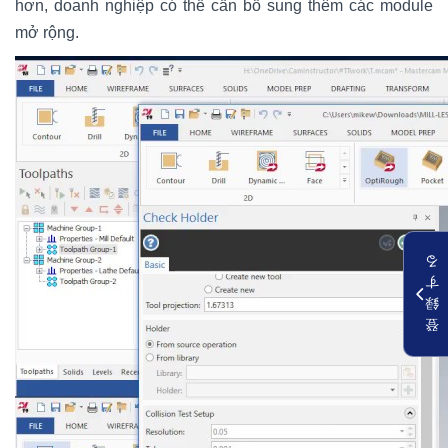
hơn, doanh nghiệp có thể cần bổ sung thêm các module
mở rộng.
る
す
録
登