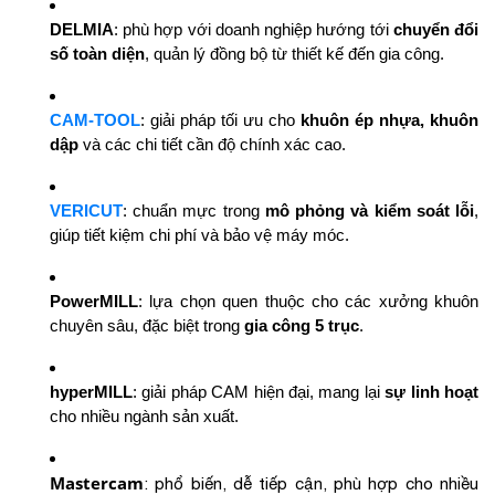
DELMIA
: phù hợp với doanh nghiệp hướng tới
chuyển đổi
số toàn diện
, quản lý đồng bộ từ thiết kế đến gia công.
CAM-TOOL
: giải pháp tối ưu cho
khuôn ép nhựa, khuôn
dập
và các chi tiết cần độ chính xác cao.
VERICUT
: chuẩn mực trong
mô phỏng và kiểm soát lỗi
,
giúp tiết kiệm chi phí và bảo vệ máy móc.
PowerMILL
: lựa chọn quen thuộc cho các xưởng khuôn
chuyên sâu, đặc biệt trong
gia công 5 trục
.
hyperMILL
: giải pháp CAM hiện đại, mang lại
sự linh hoạt
cho nhiều ngành sản xuất.
Mastercam
: phổ biến, dễ tiếp cận, phù hợp cho nhiều