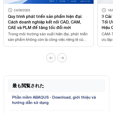
16/04/2026
3 Cải Tiến Trong CAM-TOOL V21.1 Giúp
CAM
Tối Ưu Lập Trình NC Và Gia Công Khuôn
- C
Hiệu Quả Hơn
Ngàn
CAM-TOOL V21.1 mang đến 3 cải tiến giúp tối
nhữn
ưu lập trình NC, giảm air-cut và nâng cao hiệu...
kỳ s
最も閲覧された
Phần mềm ABAQUS - Download, giới thiệu và
hướng dẫn sử dụng