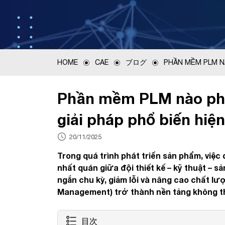
HOME
CAE
ブログ
PHẦN MỀM PLM NÀ
Phần mềm PLM nào phù
giải pháp phổ biến hiện
20/11/2025
Trong quá trình phát triển sản phẩm, việc 
nhất quán giữa đội thiết kế – kỹ thuật – s
ngắn chu kỳ, giảm lỗi và nâng cao chất lư
Management) trở thành nền tảng không th
目次