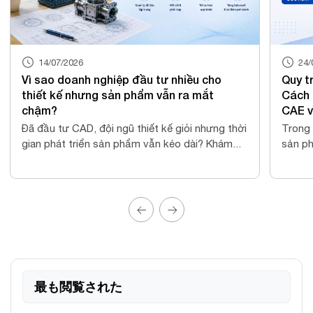
24/06/2026
Quy trình phát triển sản phẩm hiện đại:
AI
Cách doanh nghiệp kết nối CAD, CAM,
Vi
CAE và PLM để tăng tốc đổi mới
AI
ời
Trong môi trường sản xuất hiện đại, phát triển
Vi
.
sản phẩm không còn là công việc riêng lẻ củ...
ứn
kết
最も閲覧された