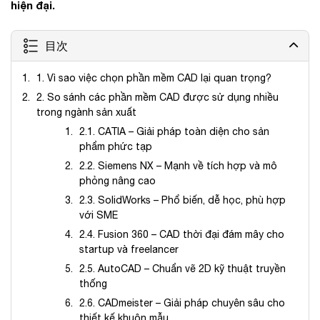
hiện đại.
目次
1. Vì sao việc chọn phần mềm CAD lại quan trọng?
2. So sánh các phần mềm CAD được sử dụng nhiều
trong ngành sản xuất
2.1. CATIA – Giải pháp toàn diện cho sản
phẩm phức tạp
2.2. Siemens NX – Mạnh về tích hợp và mô
phỏng nâng cao
2.3. SolidWorks – Phổ biến, dễ học, phù hợp
với SME
2.4. Fusion 360 – CAD thời đại đám mây cho
startup và freelancer
2.5. AutoCAD – Chuẩn vẽ 2D kỹ thuật truyền
thống
2.6. CADmeister – Giải pháp chuyên sâu cho
thiết kế khuôn mẫu