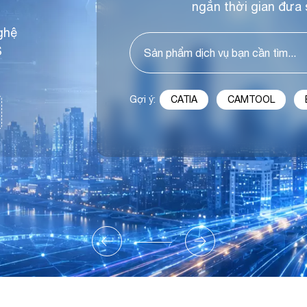
ngắn thời gian đưa 
ghệ
S
Gợi ý:
CATIA
CAMTOOL