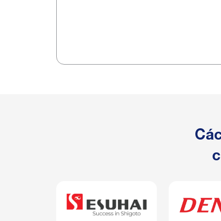
Các
c