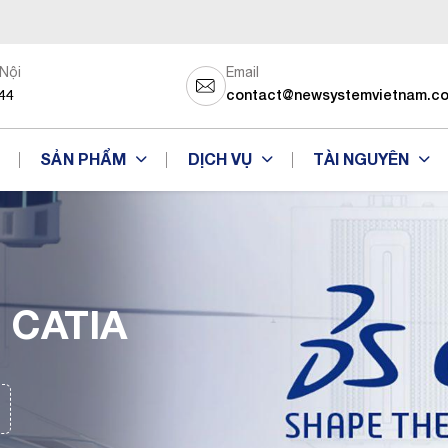
 Nội
Email
44
contact@newsystemvietnam.c
SẢN PHẨM
DỊCH VỤ
TÀI NGUYÊN
 CATIA