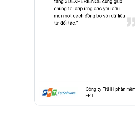
 và
tảng 3DEXPERIENCE cũng giúp
vị đã
chúng tôi đáp ứng các yêu cầu
 Việt
mới một cách đồng bộ với dữ liệu
c
từ đối tác.”
i sẽ
gũ kỹ
uan
g.”
 Y-Tec
Công ty TNHH phần mề
FPT