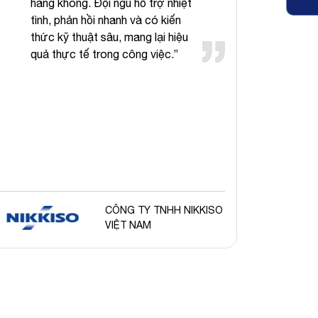
hàng không. Đội ngũ hỗ trợ nhiệt
của
tình, phản hồi nhanh và có kiến
cùn
thức kỹ thuật sâu, mang lại hiệu
Sys
quả thực tế trong công việc.”
phá
nề
côn
CÔNG TY TNHH NIKKISO
CÔNG 
VIỆT NAM