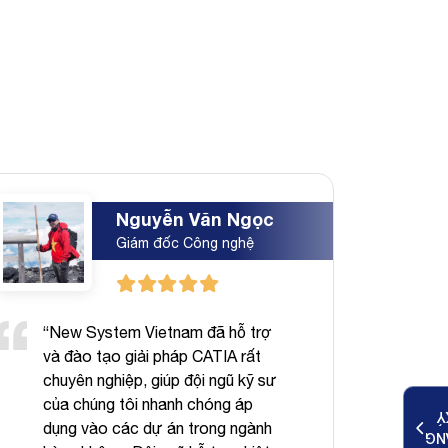
Nguyễn Văn Ngọc
Giám đốc Công nghệ
“New System Vietnam đã hỗ trợ
"Vớ
và đào tạo giải pháp CATIA rất
Sys
chuyên nghiệp, giúp đội ngũ kỹ sư
tiế
của chúng tôi nhanh chóng áp
gi
K
dụng vào các dự án trong ngành
tro
ĐĂ