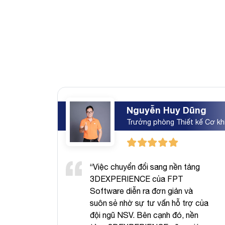
Nguyễn Huy Dũng
ản vẽ
Trưởng phòng Thiết kế Cơ kh
được
“Việc chuyển đổi sang nền tảng
 quá
3DEXPERIENCE của FPT
Software diễn ra đơn giản và
suôn sẻ nhờ sự tư vấn hỗ trợ của
c đối
đội ngũ NSV. Bên cạnh đó, nền