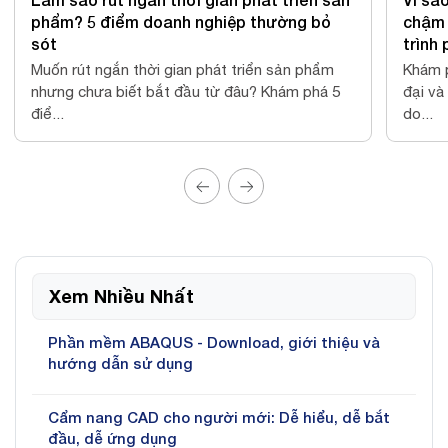
chậm ra mắt sản phẩm? Góc nhìn từ quy
Virtu
trình phát triển sản phẩm hiện đại
AI cô
Khám phá quy trình phát triển sản phẩm hiện
Virtua
đại và cách kết nối CAD, CAE, CAM, PLM giúp
ứng dụ
do...
kết...
Xem Nhiều Nhất
Phần mềm ABAQUS - Download, giới thiệu và
hướng dẫn sử dụng
Cẩm nang CAD cho người mới: Dễ hiểu, dễ bắt
đầu, dễ ứng dụng