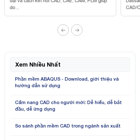
đại và cách kết nối CAD, CAE, CAM, PLM giúp
Dassau
do...
CAD/C
Xem Nhiều Nhất
Phần mềm ABAQUS - Download, giới thiệu và
hướng dẫn sử dụng
Cẩm nang CAD cho người mới: Dễ hiểu, dễ bắt
đầu, dễ ứng dụng
So sánh phần mềm CAD trong ngành sản xuất