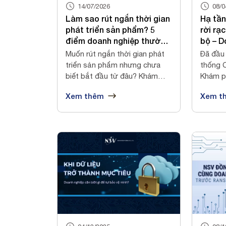
14/07/2026
08/0
Làm sao rút ngắn thời gian
Hạ tần
phát triển sản phẩm? 5
rời rạ
điểm doanh nghiệp thường
bộ – D
bỏ sót
thiếu g
Muốn rút ngắn thời gian phát
Đã đầu 
triển sản phẩm nhưng chưa
thống 
biết bắt đầu từ đâu? Khám
Khám p
phá 5 điể...
cách xâ
Xem thêm
Xem t