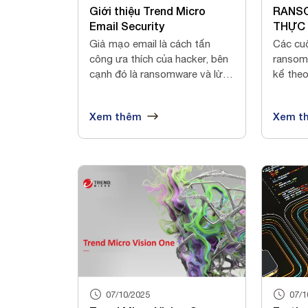
Giới thiệu Trend Micro
RANSO
Email Security
THỰC
Giả mạo email là cách tấn
Các cu
công ưa thích của hacker, bên
ransom
cạnh đó là ransomware và lừa
kể theo
đảo đ...
nhiều...
Xem thêm
Xem t
07/10/2025
07/1