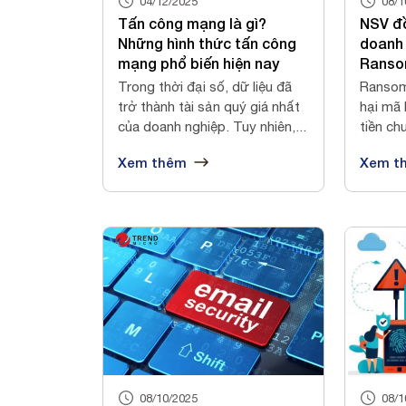
04/12/2025
08/1
Tấn công mạng là gì?
NSV đ
Những hình thức tấn công
doanh 
mạng phổ biến hiện nay
Ranso
Trong thời đại số, dữ liệu đã
Ransom
trở thành tài sản quý giá nhất
hại mã 
của doanh nghiệp. Tuy nhiên,...
tiền ch
2025...
Xem thêm
Xem t
08/10/2025
08/1