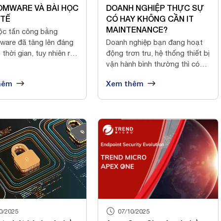
MWARE VÀ BÀI HỌC
DOANH NGHIỆP THỰC SỰ
 TẾ
CÓ HAY KHÔNG CẦN IT
MAINTENANCE?
ộc tấn công bằng
ware đã tăng lên đáng
Doanh nghiệp bạn đang hoạt
 thời gian, tuy nhiên rất
động trơn tru, hệ thống thiết bị
vận hành bình thường thì có
cầ...
hêm
Xem thêm
0/2025
07/10/2025