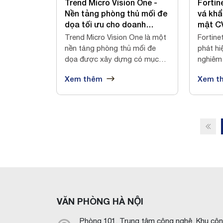
Trend Micro Vision One -
Fortin
Nền tảng phòng thủ mối đe
vá khẩ
dọa tối ưu cho doanh
mật C
nghiệp
các th
Trend Micro Vision One là một
Fortine
Fortig
nền tảng phòng thủ mối đe
phát hi
dọa được xây dựng có mục
nghiêm 
đích cung...
tường l
Xem thêm
Xem t
VĂN PHÒNG HÀ NỘI
Phòng 101, Trung tâm công nghệ, Khu cô