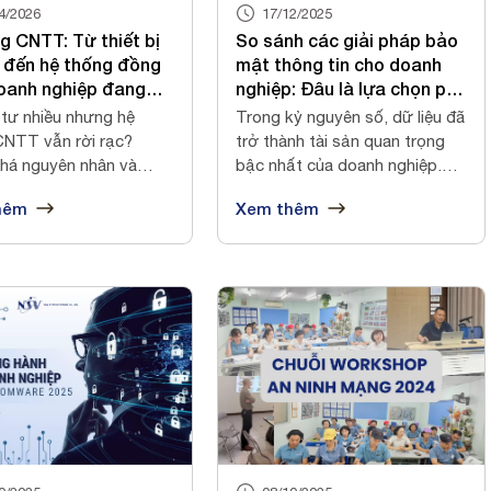
4/2026
17/12/2025
g CNTT: Từ thiết bị
So sánh các giải pháp bảo
c đến hệ thống đồng
mật thông tin cho doanh
oanh nghiệp đang
nghiệp: Đâu là lựa chọn phù
ì?
hợp?
tư nhiều nhưng hệ
Trong kỷ nguyên số, dữ liệu đã
CNTT vẫn rời rạc?
trở thành tài sản quan trọng
há nguyên nhân và
bậc nhất của doanh nghiệp.
y dựng hạ...
Tuy...
hêm
Xem thêm