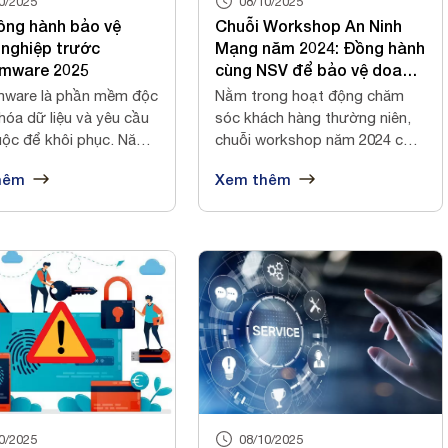
0/2025
08/10/2025
ồng hành bảo vệ
Chuỗi Workshop An Ninh
nghiệp trước
Mạng năm 2024: Đồng hành
mware 2025
cùng NSV để bảo vệ doanh
nghiệp
ware là phần mềm độc
Nằm trong hoạt động chăm
hóa dữ liệu và yêu cầu
sóc khách hàng thường niên,
uộc để khôi phục. Năm
chuỗi workshop năm 2024 của
NSV về an...
hêm
Xem thêm
0/2025
08/10/2025