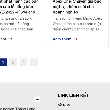
et phát hành các bản
Apex One: Chuyên gia bảo
n cấp lỗ hổng bảo
mật tại điểm cuối cho
VE-2022-40684 cho
doanh nghiệp
iết bị tường lửa
t phản ứng ra sao khi
Tại sao nói Trend Micro Apex
ate
ện có một lỗ hổng
One là đỉnh cao của bảo mật
trọng khai thác trên
điểm cuối? Doanh nghiệp sẽ
ử...
được g...
hêm
Xem thêm
1
2
LINK LIÊN KẾT
Về NSV
ng nghiệp Thăng Long,