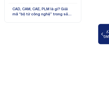
CAD, CAM, CAE, PLM là gì? Giải
mã “bộ tứ công nghệ” trong sản
xuất hiện đại
K
ĐĂ