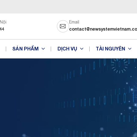
 Nội
Email
44
contact@newsystemvietnam.c
SẢN PHẨM
DỊCH VỤ
TÀI NGUYÊN