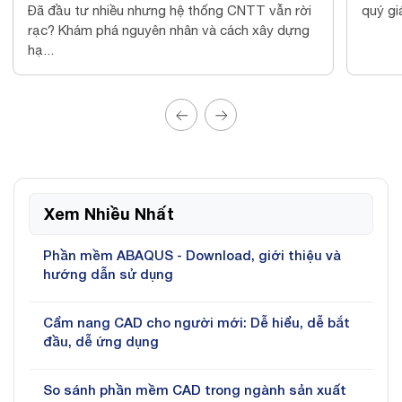
quý giá nhất của doanh nghiệp. Tuy nhiên,...
liệu v
2025...
Xem Nhiều Nhất
Phần mềm ABAQUS - Download, giới thiệu và
hướng dẫn sử dụng
Cẩm nang CAD cho người mới: Dễ hiểu, dễ bắt
đầu, dễ ứng dụng
So sánh phần mềm CAD trong ngành sản xuất