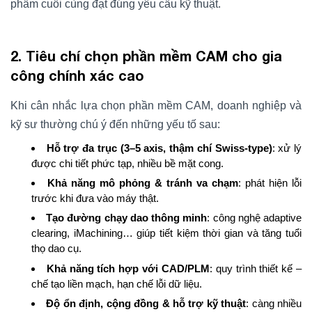
phẩm cuối cùng đạt đúng yêu cầu kỹ thuật.
2. Tiêu chí chọn phần mềm CAM cho gia
công chính xác cao
Khi cân nhắc lựa chọn phần mềm CAM, doanh nghiệp và
kỹ sư thường chú ý đến những yếu tố sau:
Hỗ trợ đa trục (3–5 axis, thậm chí Swiss-type)
: xử lý
được chi tiết phức tạp, nhiều bề mặt cong.
Khả năng mô phỏng & tránh va chạm
: phát hiện lỗi
trước khi đưa vào máy thật.
Tạo đường chạy dao thông minh
: công nghệ adaptive
clearing, iMachining… giúp tiết kiệm thời gian và tăng tuổi
thọ dao cụ.
Khả năng tích hợp với CAD/PLM
: quy trình thiết kế –
chế tạo liền mạch, hạn chế lỗi dữ liệu.
Độ ổn định, cộng đồng & hỗ trợ kỹ thuật
: càng nhiều