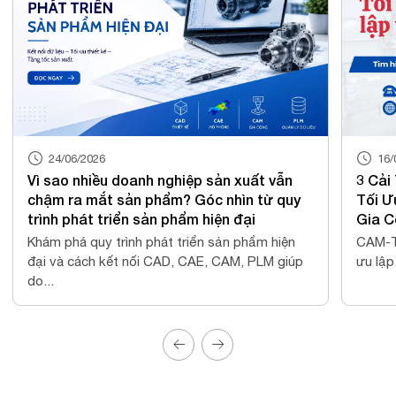
16/04/2026
t vẫn
3 Cải Tiến Trong CAM-TOOL V21.1 Giúp
từ quy
Tối Ưu Lập Trình NC Và Giảm Thời Gian
Gia Công
m hiện
CAM-TOOL V21.1 mang đến 3 cải tiến giúp tối
PLM giúp
ưu lập trình NC, giảm air-cut và nâng cao hiệu...