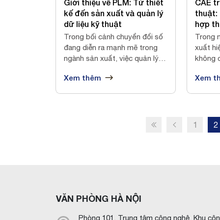
Giới thiệu về PLM: Từ thiết
CAE tr
kế đến sản xuất và quản lý
thuật:
dữ liệu kỹ thuật
hợp th
phỏng
Trong bối cảnh chuyển đổi số
Trong n
đang diễn ra mạnh mẽ trong
xuất hi
ngành sản xuất, việc quản lý
không 
hiệu...
tạo mà.
Xem thêm
Xem t
1
2
VĂN PHÒNG HÀ NỘI
Phòng 101, Trung tâm công nghệ, Khu cô