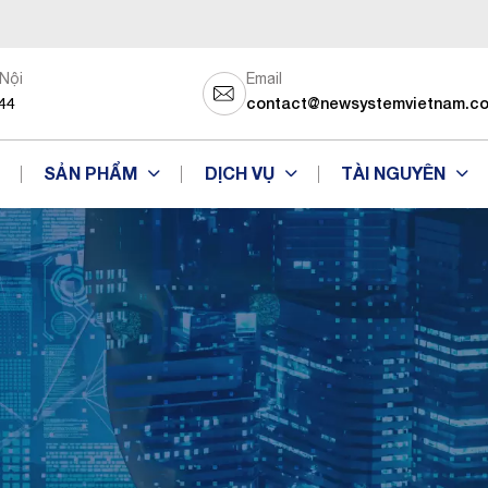
 Nội
Email
44
contact@newsystemvietnam.c
SẢN PHẨM
DỊCH VỤ
TÀI NGUYÊN