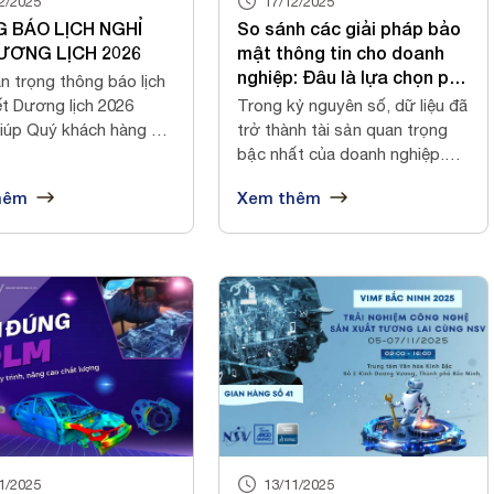
2/2025
17/12/2025
 BÁO LỊCH NGHỈ
So sánh các giải pháp bảo
ƯƠNG LỊCH 2026
mật thông tin cho doanh
nghiệp: Đâu là lựa chọn phù
n trọng thông báo lịch
hợp?
t Dương lịch 2026
Trong kỷ nguyên số, dữ liệu đã
iúp Quý khách hàng và
trở thành tài sản quan trọng
...
bậc nhất của doanh nghiệp.
Tuy...
hêm
Xem thêm
1/2025
13/11/2025