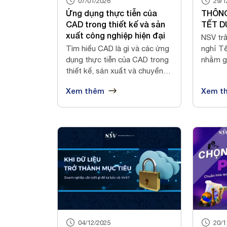
07/01/2026
29/1
Ứng dụng thực tiễn của
THÔNG
CAD trong thiết kế và sản
TẾT D
xuất công nghiệp hiện đại
NSV trâ
Tìm hiểu CAD là gì và các ứng
nghỉ Tế
dụng thực tiễn của CAD trong
nhằm g
thiết kế, sản xuất và chuyển
Quý đối
đổ...
Xem thêm
Xem t
04/12/2025
20/1