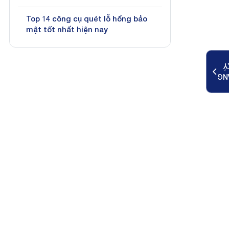
Top 14 công cụ quét lỗ hổng bảo
mật tốt nhất hiện nay
K
ĐĂ