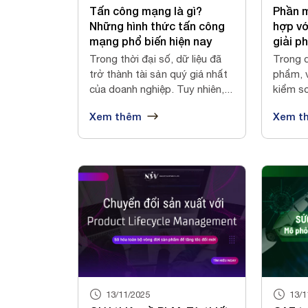
Tấn công mạng là gì?
Phần 
Những hình thức tấn công
hợp vớ
mạng phổ biến hiện nay
giải p
Trong thời đại số, dữ liệu đã
Trong q
trở thành tài sản quý giá nhất
phẩm, v
của doanh nghiệp. Tuy nhiên,...
kiểm s
bảo t...
Xem thêm
Xem t
13/11/2025
13/1