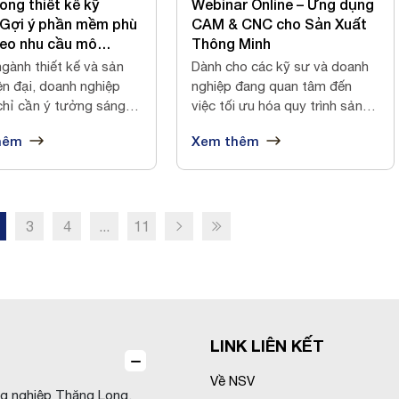
ong thiết kế kỹ
Webinar Online – Ứng dụng
 Gợi ý phần mềm phù
CAM & CNC cho Sản Xuất
eo nhu cầu mô
Thông Minh
gành thiết kế và sản
Dành cho các kỹ sư và doanh
ện đại, doanh nghiệp
nghiệp đang quan tâm đến
chỉ cần ý tưởng sáng
việc tối ưu hóa quy trình sản
..
xuất bằ...
hêm
Xem thêm
3
4
...
11
LINK LIÊN KẾT
Về NSV
ng nghiệp Thăng Long,