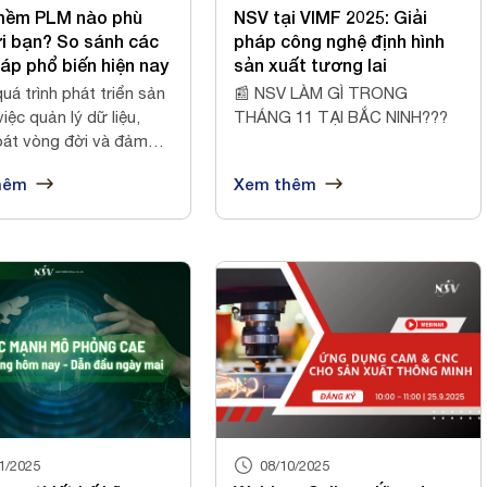
mềm PLM nào phù
NSV tại VIMF 2025: Giải
i bạn? So sánh các
pháp công nghệ định hình
háp phổ biến hiện nay
sản xuất tương lai
uá trình phát triển sản
📰 NSV LÀM GÌ TRONG
iệc quản lý dữ liệu,
THÁNG 11 TẠI BẮC NINH???
oát vòng đời và đảm
hêm
Xem thêm
1/2025
08/10/2025