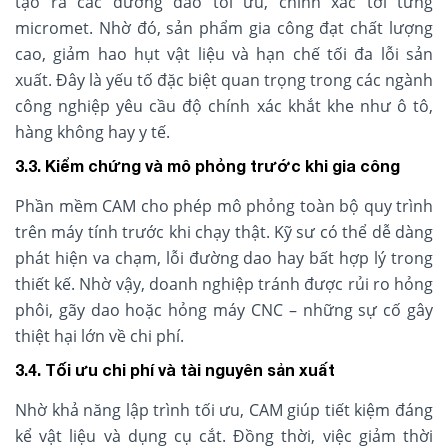
tạo ra các đường dao tối ưu, chính xác tới từng
micromet. Nhờ đó, sản phẩm gia công đạt chất lượng
cao, giảm hao hụt vật liệu và hạn chế tối đa lỗi sản
xuất. Đây là yếu tố đặc biệt quan trọng trong các ngành
công nghiệp yêu cầu độ chính xác khắt khe như ô tô,
hàng không hay y tế.
3.3. Kiểm chứng và mô phỏng trước khi gia công
Phần mềm CAM cho phép mô phỏng toàn bộ quy trình
trên máy tính trước khi chạy thật. Kỹ sư có thể dễ dàng
phát hiện va chạm, lỗi đường dao hay bất hợp lý trong
thiết kế. Nhờ vậy, doanh nghiệp tránh được rủi ro hỏng
phôi, gãy dao hoặc hỏng máy CNC – những sự cố gây
thiệt hại lớn về chi phí.
3.4. Tối ưu chi phí và tài nguyên sản xuất
Nhờ khả năng lập trình tối ưu, CAM giúp tiết kiệm đáng
kể vật liệu và dụng cụ cắt. Đồng thời, việc giảm thời