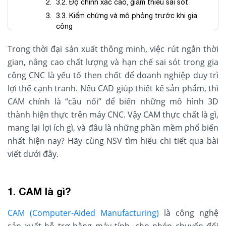
3.2. Độ chính xác cao, giảm thiểu sai sót
3.3. Kiểm chứng và mô phỏng trước khi gia
công
3.4. Tối ưu chi phí và tài nguyên sản xuất
Trong thời đại sản xuất thông minh, việc rút ngắn thời
3.5. Kết nối liền mạch với chuỗi sản xuất số
gian, nâng cao chất lượng và hạn chế sai sót trong gia
hóa
công CNC là yếu tố then chốt để doanh nghiệp duy trì
4. Ứng dụng của CAM trong gia công hiện đại
lợi thế cạnh tranh. Nếu CAD giúp thiết kế sản phẩm, thì
4.1. Ngành cơ khí – chế tạo máy
CAM chính là “cầu nối” để biến những mô hình 3D
4.2. Ngành khuôn mẫu và nhựa
thành hiện thực trên máy CNC. Vậy CAM thực chất là gì,
4.3. Ngành ô tô – hàng không
mang lại lợi ích gì, và đâu là những phần mềm phổ biến
4.4. Ngành y tế và thiết bị chính xác
nhất hiện nay? Hãy cùng NSV tìm hiểu chi tiết qua bài
4.5. Công nghiệp điện tử và sản xuất tiêu
viết dưới đây.
dùng
Kết luận
1. CAM là gì?
CAM (Computer-Aided Manufacturing)
là công nghệ
sản xuất hỗ trợ bằng máy tính, cho phép chuyển đổi