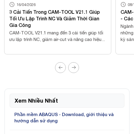
08/10/2025
 Giúp
CAM-TOOL / CADmeister / Excess Hybrid
 Gian
- Các phần mềm phục vụ mảng gia công
Ngành sản xuất hiện nay đang đứng trước
iúp tối
những yêu cầu khắt khe hơn bao giờ hết: chu
o hiệu...
kỳ sản...
Xem Nhiều Nhất
Phần mềm ABAQUS - Download, giới thiệu và
hướng dẫn sử dụng