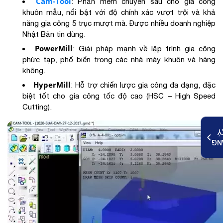
Cam-Tool
: Phần mềm chuyên sâu cho gia công
khuôn mẫu, nổi bật với độ chính xác vượt trội và khả
năng gia công 5 trục mượt mà. Được nhiều doanh nghiệp
Nhật Bản tin dùng.
PowerMill
: Giải pháp mạnh về lập trình gia công
phức tạp, phổ biến trong các nhà máy khuôn và hàng
không.
HyperMill
: Hỗ trợ chiến lược gia công đa dạng, đặc
biệt tốt cho gia công tốc độ cao (HSC – High Speed
Cutting).
K
ĐĂ