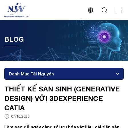
BLOG
Danh Mục Tài Nguyên
THIẾT KẾ SẢN SINH (GENERATIVE
DESIGN) VỚI 3DEXPERIENCE
CATIA
07/10/2025
Làm sao để ngày càng tối ưu hóa vật liệu, cải tiến sản