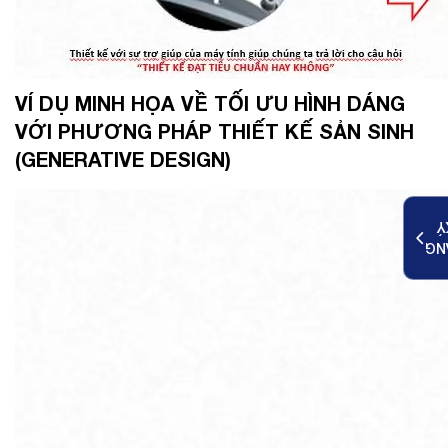
VÍ DỤ MINH HỌA VỀ TỐI ƯU HÌNH DÁNG
VỚI PHƯƠNG PHÁP THIẾT KẾ SẢN SINH
(GENERATIVE DESIGN)
K
ĐĂ