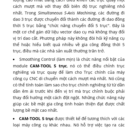
cách mượt mà với thay đổi biên độ trục nghiêng nhỏ
nhất. Trong
Simultaneous 5-Axis Machining
, các đường đi
dao 3 trục được chuyển đổi thành các đường đi dao đồng
thời 5 trục bằng "chức năng chuyển đổi 5 trục". Đây là
một cơ chế gán dữ liệu vector dao cụ mà không thay đổi
vị trí dao cắt. Phương pháp này không đòi hỏi kỹ năng cụ
thể hoặc hiểu biết quá nhiều về gia công đồng thời 5
trục, điều mà các nhà sản xuất thường trăn trở.
Smoothing Control (làm mịn) là chức năng nổi bật của
module
CAM-TOOL 5 trục
, nó có thể điều chỉnh trục
nghiêng và trục quay để làm cho Trục chính của máy
công cụ CNC di chuyển một cách mượt mà nhất. Nó cũng
có thể tính toán làm sao cho trục chính nghiêng từ từ dần
dần êm ái trước khi đến vị trí mà trục chỉnh buộc phải
thay đổi hướng một cách đột ngột. Những chức năng này
giúp các bề mặt gia công tinh hoàn thiện đạt được chất
lượng bề mặt cao nhất.
CAM-TOOL 5 trục
được thiết kế để tương thích với các
loại máy công cụ khác nhau. Nó hỗ trợ việc tạo ra các