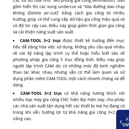
Các tối ưu hóa như “Mô phỏng gia công (Animation)” bao
gồm hiển thị các vùng undercut và “Xóa đường dao chạy
không (Delete air-cut)” bằng cách gia công từ nhiều
hướng, giúp có thể cung cấp dữ liệu gia công hiệu quả và
có độ tin cậy cao. Điều này giúp giảm thời gian gia công
và cải thiện năng suất sản xuất.
CAM-TOOL 3+2 trục
được thiết kế hướng đến mục
tiêu dễ dàng hóa việc sử dụng, không yêu cầu quá nhiều
về các kỹ năng lập trình cụ thể hoặc hiểu biết sâu về
phương pháp gia công 5 trục đồng thời. Điều này giúp
người lập trình CAM dù có những mức độ kinh nghiệm
thao tác khác nhau nhưng vẫn có thể làm quen và sử
dụng phần mềm CAM-TOOL một cách nhanh chóng và dễ
dàng.
CAM-TOOL 3+2 trục
có khả năng tương thích với
nhiều loại máy gia công CNC hiện đại hiện nay, cho phép
các nhà sản xuất tận dụng hết các thiết bị mà họ đang có
trong khi vẫn hưởng lợi từ khả năng gia công 3+2 trục
nâng cao.
K
ĐĂ