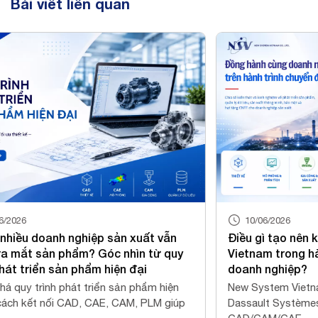
Bài viết liên quan
10/06/2026
03/
Điều gì tạo nên khác biệt của New System
AI th
Vietnam trong hành trình chuyển đổi số
Virtu
doanh nghiệp?
AI cô
New System Vietnam là Gold Partner của
Virtua
Dassault Systèmes, cung cấp giải pháp
ứng dụ