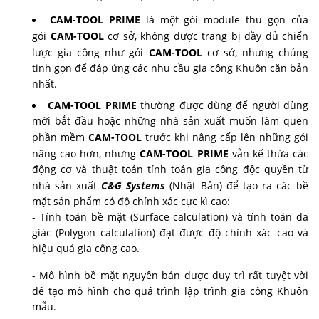
CAM-TOOL PRIME
là một gói module thu gọn của
gói
CAM-TOOL
cơ sở, không được trang bị đầy đủ chiến
lược gia công như gói
CAM-TOOL
cơ sở, nhưng chúng
tinh gọn để đáp ứng các nhu cầu gia công Khuôn căn bản
nhất.
CAM-TOOL PRIME
thường được dùng để người dùng
mới bắt đầu hoặc những nhà sản xuất muốn làm quen
phần mềm
CAM-TOOL
trước khi nâng cấp lên những gói
nâng cao hơn, nhưng
CAM-TOOL PRIME
vẫn kế thừa các
động cơ và thuật toán tính toán gia công độc quyền từ
nhà sản xuất
C&G Systems
(Nhật Bản) để tạo ra các bề
mặt sản phẩm có độ chính xác cực kì cao:
- Tính toán bề mặt (Surface calculation) và tính toán đa
giác (Polygon calculation) đạt được độ chính xác cao và
hiệu quả gia công cao.
- Mô hình bề mặt nguyên bản dược duy trì rất tuyệt vời
để tạo mô hình cho quá trình lập trình gia công Khuôn
mẫu.