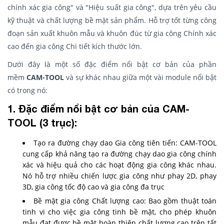
chính xác gia công" và "Hiệu suất gia công", dựa trên yêu cầu
kỹ thuật và chất lượng bề mặt sản phẩm. Hỗ trợ tốt từng công
đoạn sản xuất khuôn mẫu và khuôn đúc từ gia công Chính xác
cao đến gia công Chi tiết kích thước lớn.
Dưới đây là một số đặc điểm nổi bật cơ bản của phần
mềm
CAM-TOOL
và sự khác nhau giữa một vài module nổi bật
có trong nó:
1. Đặc điểm nổi bật cơ bản của CAM-
TOOL (3 trục):
Tạo ra đường chạy dao Gia công tiên tiến: CAM-TOOL
cung cấp khả năng tạo ra đường chạy dao gia công chính
xác và hiệu quả cho các hoạt động gia công khác nhau.
Nó hỗ trợ nhiều chiến lược gia công như phay 2D, phay
3D, gia công tốc độ cao và gia công đa trục
Bề mặt gia công Chất lượng cao: Bao gồm thuật toán
tinh vi cho việc gia công tinh bề mặt, cho phép khuôn
mẫu đạt được bề mặt hoàn thiện chất lượng cao trên tất