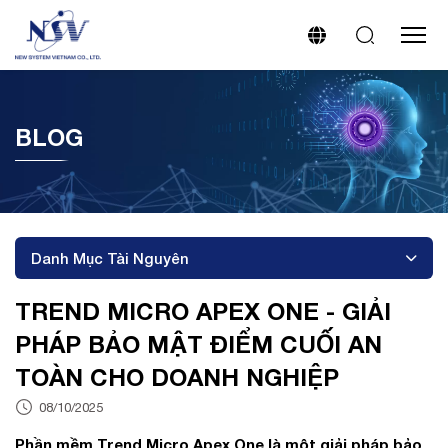
BLOG
Danh Mục Tài Nguyên
TREND MICRO APEX ONE - GIẢI
PHÁP BẢO MẬT ĐIỂM CUỐI AN
TOÀN CHO DOANH NGHIỆP
08/10/2025
Phần mềm Trend Micro Apex One là một giải pháp bảo