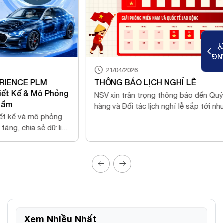
K
ĐĂ
21/04/2026
THÔNG BÁO LỊCH NGHỈ LỄ
ỏng
NSV xin trân trọng thông báo đến Quý Khách
hàng và Đối tác lịch nghỉ lễ sắp tới như sau:
g
...
Xem Nhiều Nhất