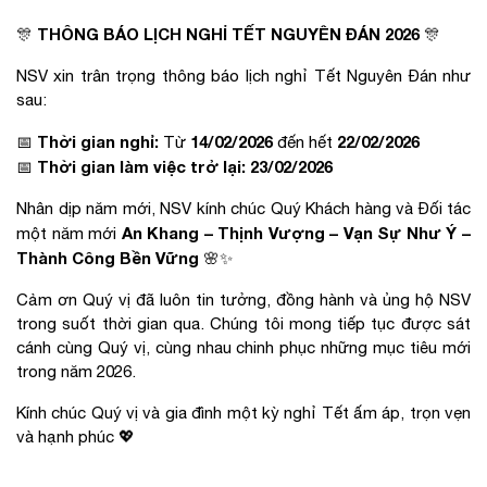
THÔNG BÁO LỊCH NGHỈ TẾT NGUYÊN ĐÁN 2026
🎊
🎊
NSV xin trân trọng thông báo lịch nghỉ Tết Nguyên Đán như
sau:
Thời gian nghỉ:
14/02/2026
22/02/2026
📅
Từ
đến hết
Thời gian làm việc trở lại:
23/02/2026
📅
Nhân dịp năm mới, NSV kính chúc Quý Khách hàng và Đối tác
An Khang – Thịnh Vượng – Vạn Sự Như Ý –
một năm mới
Thành Công Bền Vững
🌸✨
Cảm ơn Quý vị đã luôn tin tưởng, đồng hành và ủng hộ NSV
trong suốt thời gian qua. Chúng tôi mong tiếp tục được sát
cánh cùng Quý vị, cùng nhau chinh phục những mục tiêu mới
trong năm 2026.
Kính chúc Quý vị và gia đình một kỳ nghỉ Tết ấm áp, trọn vẹn
và hạnh phúc 💖