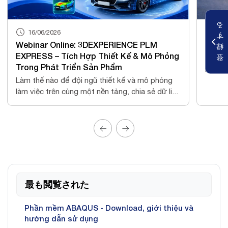
る
16/06/2026
21/
す
Webinar Online: 3DEXPERIENCE PLM
THÔN
録
EXPRESS – Tích Hợp Thiết Kế & Mô Phỏng
登
NSV xi
Trong Phát Triển Sản Phẩm
hàng v
Làm thế nào để đội ngũ thiết kế và mô phỏng
làm việc trên cùng một nền tảng, chia sẻ dữ li...
最も閲覧された
Phần mềm ABAQUS - Download, giới thiệu và
hướng dẫn sử dụng