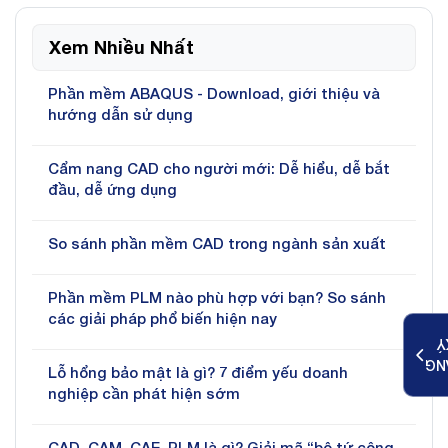
Xem Nhiều Nhất
Phần mềm ABAQUS - Download, giới thiệu và
hướng dẫn sử dụng
Cẩm nang CAD cho người mới: Dễ hiểu, dễ bắt
đầu, dễ ứng dụng
So sánh phần mềm CAD trong ngành sản xuất
Phần mềm PLM nào phù hợp với bạn? So sánh
các giải pháp phổ biến hiện nay
K
ĐĂ
Lỗ hổng bảo mật là gì? 7 điểm yếu doanh
nghiệp cần phát hiện sớm
CAD, CAM, CAE, PLM là gì? Giải mã “bộ tứ công